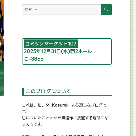
検
検
索
索
対
象:
コミックマーケット107
2025年12月31日(水)西2ホール
こ-38ab
このブログについて
これは、私、
M_Kasumi
による適当なブログで
」
す。
」
思いついたこととかを無造作に放置する場所にな
りそうです。