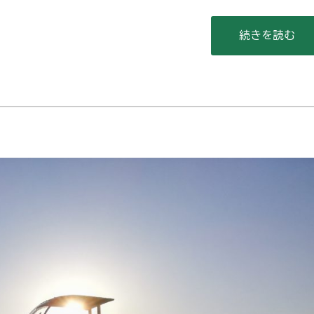
“コミケ中止” 
続きを読む