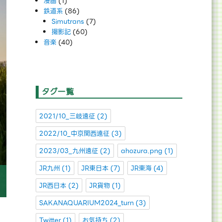
漫画
(1)
鉄道系
(86)
Simutrans
(7)
撮影記
(60)
音楽
(40)
タグ一覧
2021/10_三岐遠征
(2)
2022/10_中京関西遠征
(3)
2023/03_九州遠征
(2)
ahozura.png
(1)
JR九州
(1)
JR東日本
(7)
JR東海
(4)
JR西日本
(2)
JR貨物
(1)
SAKANAQUARIUM2024_turn
(3)
Twitter
(1)
お気持ち
(2)