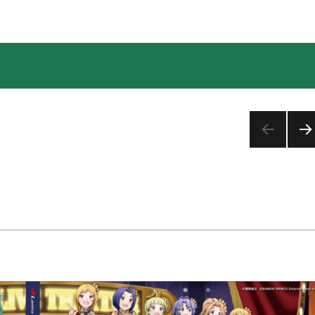
次の
ペー
ジ