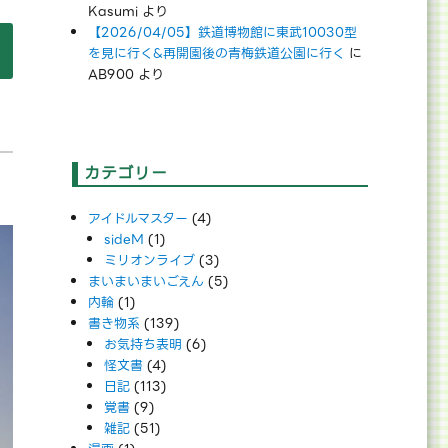
Kasumi
より
【2026/04/05】鉄道博物館に東武10030型
の
を見に行く&再開園後の青梅鉄道公園に行く
に
AB900
より
カテゴリー
アイドルマスター
(4)
sideM
(1)
ミリオンライブ
(3)
まいまいまいごえん
(5)
内輪
(1)
書き物系
(139)
お気持ち表明
(6)
怪文書
(4)
日記
(113)
覚書
(9)
雑記
(51)