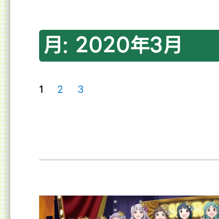
月:
2020年3月
投
ペ
ペ
ペ
1
2
3
ー
ー
ー
ジ
ジ
ジ
稿
の
ペ
ー
ジ