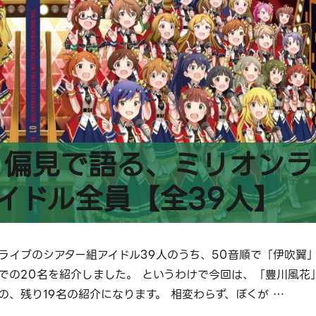
と偏見で語る、ミリオンラ
イドル全員【全39人】
ライブのシアター組アイドル39人のうち、50音順で「伊吹翼
での20名を紹介しました。 というわけで今回は、「豊川風花
の、残り19名の紹介になります。 相変わらず、ぼくが …