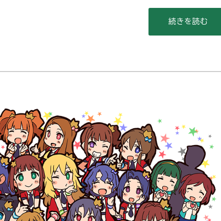
“【後半19名
続きを読む