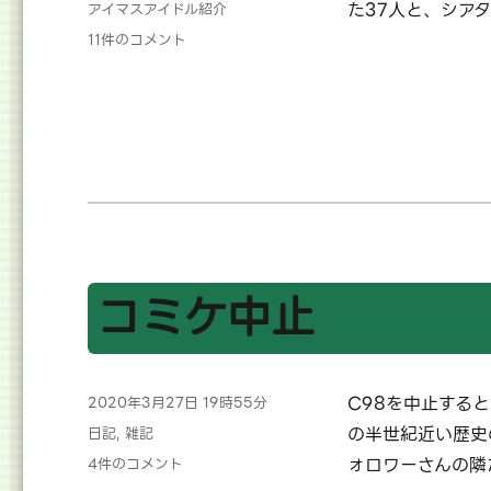
テ
タ
た37人と、シア
アイマスアイドル紹介
ゴ
グ
【前
11件のコメント
リ
半
ー
20
名】
独
断
と
偏
見
で
語
る、
コミケ中止
ミ
リ
オ
ン
投
C98を中止する
2020年3月27日 19時55分
ラ
稿
イ
カ
の半世紀近い歴史
日記
,
雑記
日:
ブ
テ
コ
ォロワーさんの隣
4件のコメント
の
ゴ
ミ