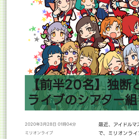
タ
ー
組
ア
イ
ド
ル
全
員
【全
39
人】
【前半20名】独断
へ
の
ライブのシアター組
投
最近、アイドルマ
2020年3月28日 01時04分
稿
カ
で、ミリオンライ
ミリオンライブ
日: