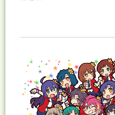
リ
半
ー
19
名】
独
断
と
偏
見
で
語
る、
ミ
リ
オ
ン
ラ
イ
ブ
の
シ
ア