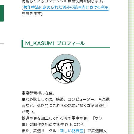
掲載しているコンテンツの無断使用を禁じます。
(
著作権法に定められた例外の範囲内における利用
】独断と偏見で語る、ミリオンライブのシアター組アイドル全員【
を除きます)
M_KASUMI プロフィール
東京都青梅市在住。
主な趣味としては、鉄道、コンピューター、音楽鑑
賞など。必然的にこれらの話題が多くなる可能性
が高い。
鉄道写真を加工して作る嘘の電車写真、「ウソ
電」の制作を始めて10年以上になる。
また、鉄道サークル「
新しい路線図
」で鉄道同人