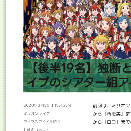
送
り
【後半19名】独断
イブのシアター組ア
投
前回は、ミリオン
2020年3月30日 15時53分
稿
カ
から「所恵美」ま
ミリオンライブ
日:
テ
タ
から「ロコ」まで
アイマスアイドル紹介
ゴ
グ
【後
11件のコメント