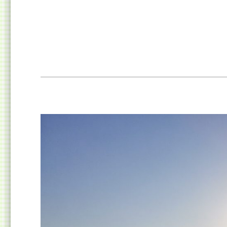
シ
リ
ケ
ア
ー
中
タ
止
ー
へ
組
の
ア
イ
ド
ル
全
員
【全
39
人】
へ
の