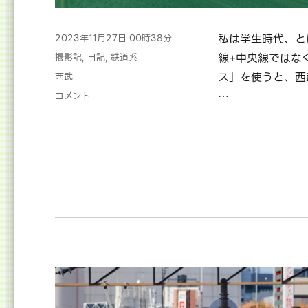
投
私は学生時代、と
2023年11月27日 00時38分
稿
カ
線+中央線ではな
撮影記
,
日記
,
鉄道系
日:
テ
タ
ス」を使うと、西
西武
ゴ
グ
【2023/11/24】
…
コメント
リ
西
ー
武
新
宿
線
に