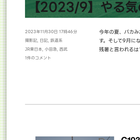
【2023/9】やる
投
今年の夏、バカみ
2023年11月30日 17時46分
稿
カ
す。そして9月に
撮影記
,
日記
,
鉄道系
日:
テ
タ
残暑と言われるは
JR東日本
,
小田急
,
西武
ゴ
グ
【2023/9】
1件のコメント
リ
や
ー
る
気
の
な
か
っ
た
1
ヶ
月
へ