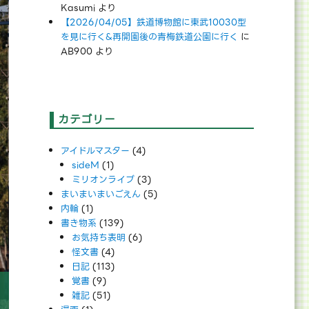
Kasumi
より
【2026/04/05】鉄道博物館に東武10030型
を見に行く&再開園後の青梅鉄道公園に行く
に
AB900
より
カテゴリー
アイドルマスター
(4)
sideM
(1)
ミリオンライブ
(3)
まいまいまいごえん
(5)
内輪
(1)
書き物系
(139)
お気持ち表明
(6)
怪文書
(4)
日記
(113)
覚書
(9)
雑記
(51)