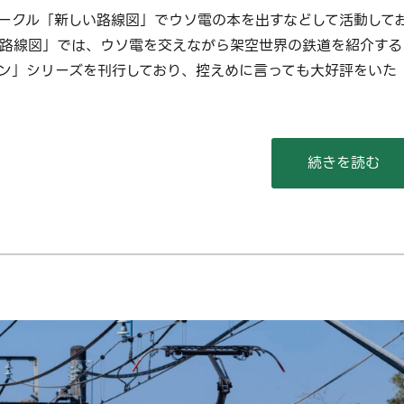
ークル「新しい路線図」でウソ電の本を出すなどして活動して
い路線図」では、ウソ電を交えながら架空世界の鉄道を紹介する
ン」シリーズを刊行しており、控えめに言っても大好評をいた
“確かに入稿い
続きを読む