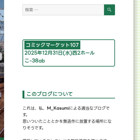
検
検
索
索
対
象:
コミックマーケット107
2025年12月31日(水)西2ホール
こ-38ab
このブログについて
これは、私、
M_Kasumi
による適当なブログで
す。
思いついたこととかを無造作に放置する場所にな
りそうです。