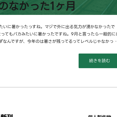
気のなかった1ヶ月
たいに暑かったっすね。マジで外に出る気力が湧かなかったで
なってもバカみたいに暑かったですね。9月と言ったら一般的に
ずなんですが、今年のは暑さが残ってるってレベルじゃなかっ 
“【2023/9
続きを読む