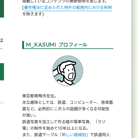
掲載しているコンテンツの無断使用を禁じます。
(
著作権法に定められた例外の範囲内における利用
を除きます)
は
M_KASUMI プロフィール
…
】やる気のなかった1ヶ月” の
東京都青梅市在住。
主な趣味としては、鉄道、コンピューター、音楽鑑
賞など。必然的にこれらの話題が多くなる可能性
が高い。
鉄道写真を加工して作る嘘の電車写真、「ウソ
電」の制作を始めて10年以上になる。
また、鉄道サークル「
新しい路線図
」で鉄道同人