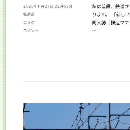
投
私は普段、鉄道サ
2023年11月27日 22時53分
稿
カ
ります。 「新し
鉄道系
日:
テ
タ
同人誌「捏造ファ
コミケ
ゴ
グ
確
…
コメント
リ
か
ー
に
入
稿
い
た
し
ま
し
た。
(C103
で
本
が
出
ま