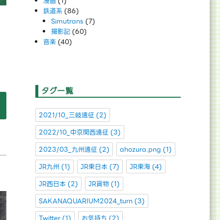
漫画
(1)
鉄道系
(86)
Simutrans
(7)
撮影記
(60)
音楽
(40)
で
タグ一覧
/24】西武新宿線” の
2021/10_三岐遠征
(2)
2022/10_中京関西遠征
(3)
2023/03_九州遠征
(2)
ahozura.png
(1)
JR九州
(1)
JR東日本
(7)
JR東海
(4)
JR西日本
(2)
JR貨物
(1)
SAKANAQUARIUM2024_turn
(3)
Twitter
(1)
お気持ち
(2)