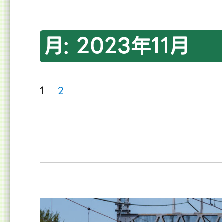
月:
2023年11月
投
ペ
ペ
1
2
ー
ー
ジ
ジ
稿
の
ペ
ー
ジ