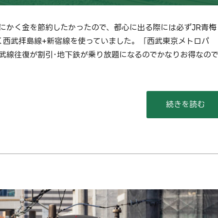
にかく金を節約したかったので、都心に出る際には必ずJR青梅
く西武拝島線+新宿線を使っていました。「西武東京メトロパ
武線往復が割引･地下鉄が乗り放題になるのでかなりお得なの
“【2023/11
続きを読む