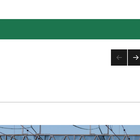
次の
ペー
ジ