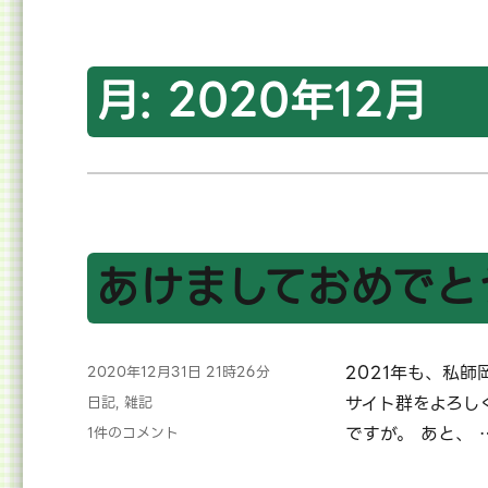
月:
2020年12月
あけましておめでと
投
2021年も、私師岡霞
2020年12月31日 21時26分
稿
カ
サイト群をよろし
日記
,
雑記
日:
テ
あ
ですが。 あと、 
1件のコメント
ゴ
け
リ
ま