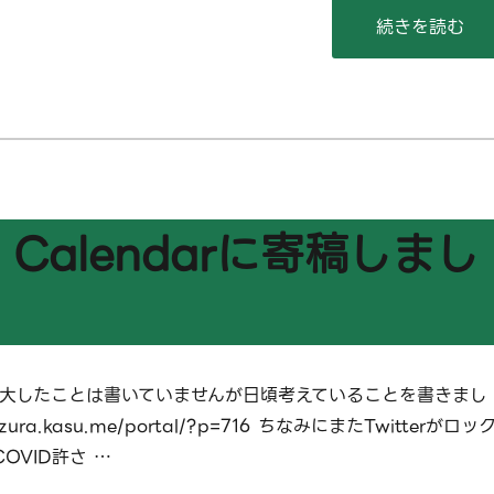
“あけましてお
続きを読む
nt Calendarに寄稿しまし
 大したことは書いていませんが日頃考えていることを書きまし
ozura.kasu.me/portal/?p=716 ちなみにまたTwitterがロッ
OVID許さ …