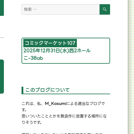
検
めでとうございます。” の
検
索
索
対
象:
コミックマーケット107
2025年12月31日(水)西2ホール
こ-38ab
このブログについて
これは、私、
M_Kasumi
による適当なブログで
す。
ク
思いついたこととかを無造作に放置する場所にな
りそうです。