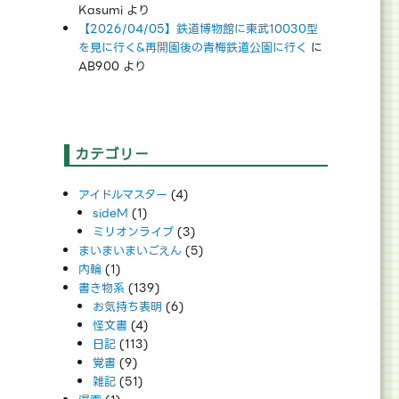
Kasumi
より
【2026/04/05】鉄道博物館に東武10030型
を見に行く&再開園後の青梅鉄道公園に行く
に
AB900
より
カテゴリー
アイドルマスター
(4)
sideM
(1)
ミリオンライブ
(3)
まいまいまいごえん
(5)
内輪
(1)
書き物系
(139)
お気持ち表明
(6)
怪文書
(4)
日記
(113)
覚書
(9)
雑記
(51)