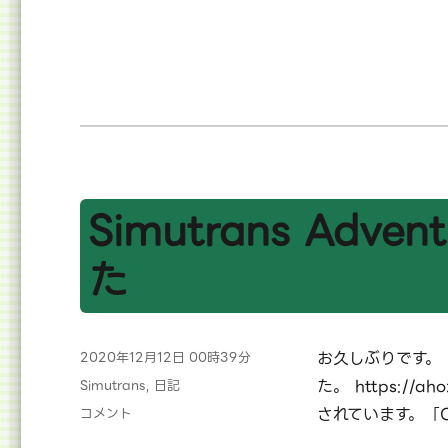
ー
し
て
お
め
で
と
う
ご
ざ
い
Simutrans Adve
ま
す。
た
へ
の
投
お久しぶりです。
2020年12月12日 00時39分
稿
カ
た。 https://ah
Simutrans
,
日記
日:
テ
Simutrans
されています。「C
コメント
ゴ
Advent
リ