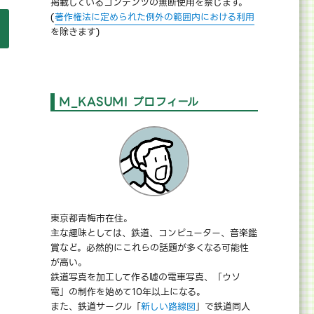
掲載しているコンテンツの無断使用を禁じます。
(
著作権法に定められた例外の範囲内における利用
 Advent Calendarに寄稿しました” の
を除きます)
M_KASUMI プロフィール
東京都青梅市在住。
主な趣味としては、鉄道、コンピューター、音楽鑑
賞など。必然的にこれらの話題が多くなる可能性
が高い。
鉄道写真を加工して作る嘘の電車写真、「ウソ
電」の制作を始めて10年以上になる。
また、鉄道サークル「
新しい路線図
」で鉄道同人