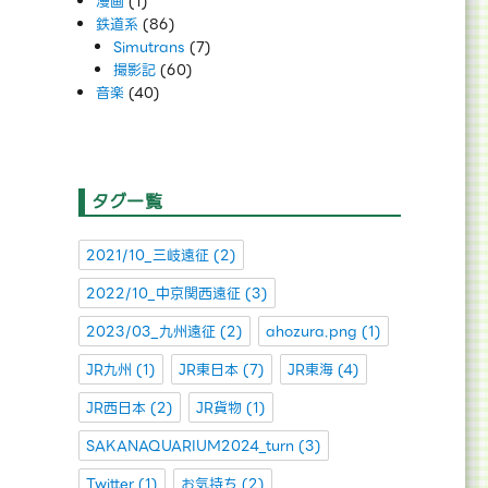
漫画
(1)
鉄道系
(86)
Simutrans
(7)
撮影記
(60)
音楽
(40)
タグ一覧
2021/10_三岐遠征
(2)
2022/10_中京関西遠征
(3)
2023/03_九州遠征
(2)
ahozura.png
(1)
JR九州
(1)
JR東日本
(7)
JR東海
(4)
JR西日本
(2)
JR貨物
(1)
SAKANAQUARIUM2024_turn
(3)
Twitter
(1)
お気持ち
(2)