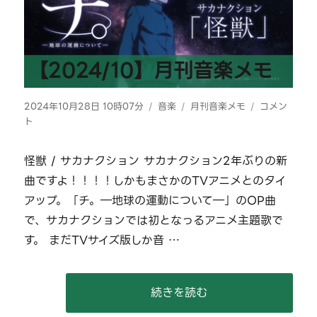
【2024/10】月刊音楽メモ
投
カ
タ
【2024/10
2024年10月28日 10時07分
音楽
月刊音楽メモ
コメン
稿
テ
グ
月
ト
日:
ゴ
刊
リ
音
怪獣 / サカナクション サカナクション2年ぶりの新
ー
楽
曲ですよ！！！！しかもまさかのTVアニメとのタイ
メ
モ
アップ。「チ。―地球の運動について―」のOP曲
に
で、サカナクションでは初となっるアニメ主題歌で
す。 まだTVサイズ版しか音 …
“【2024/10】月刊音楽メモ” 
続きを読む