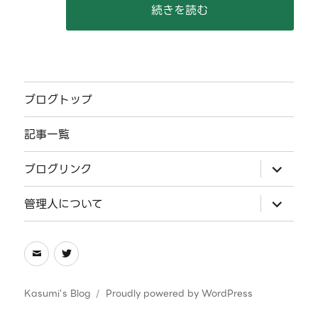
“【2024/09】月刊音楽メモ” 
続きを読む
ブログトップ
記事一覧
サ
ブログリンク
ブ
メ
ニ
サ
管理人について
ュ
ブ
ー
メ
を
ニ
展
ュ
メ
Twitter
開
ー
を
ー
展
ル
開
Kasumi's Blog
Proudly powered by WordPress