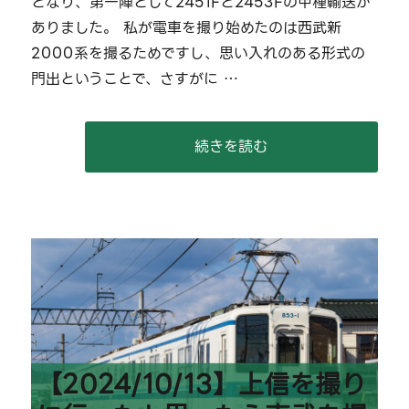
となり、第一陣として2451Fと2453Fの甲種輸送が
2000
系
ありました。 私が電車を撮り始めたのは西武新
の
2000系を撮るためですし、思い入れのある形式の
近
門出ということで、さすがに …
江
鉄
道
譲
“【2024/10/18-20】西
続きを読む
渡
甲
種･
つ
い
で
に
中
京
圏
い
ろ
【2024/10/13】上信を撮り
い
ろ