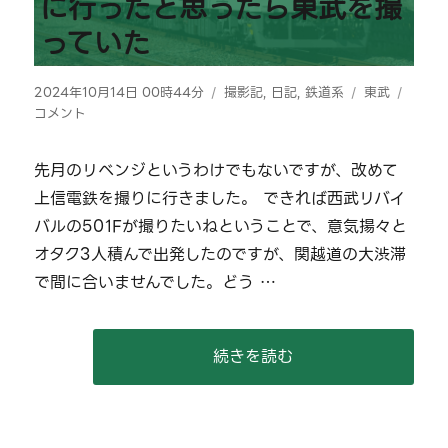
に行ったと思ったら東武を撮
に
っていた
投
カ
タ
【202
2024年10月14日 00時44分
撮影記
,
日記
,
鉄道系
東武
稿
テ
グ
上
コメント
日:
ゴ
信
リ
を
先月のリベンジというわけでもないですが、改めて
ー
撮
上信電鉄を撮りに行きました。 できれば西武リバイ
り
に
バルの501Fが撮りたいねということで、意気揚々と
行
オタク3人積んで出発したのですが、関越道の大渋滞
っ
で間に合いませんでした。どう …
た
と
思
っ
“【2024/10/13】上信を撮
続きを読む
た
ら
東
武