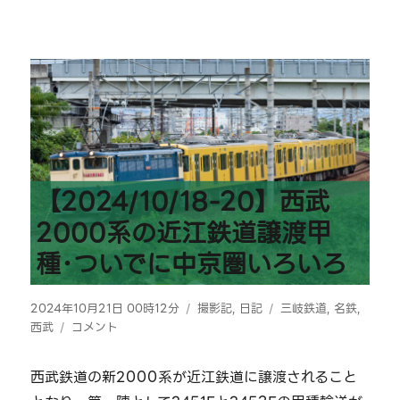
【2024/10/18-20】西武
2000系の近江鉄道譲渡甲
種･ついでに中京圏いろいろ
投
カ
タ
2024年10月21日 00時12分
撮影記
,
日記
三岐鉄道
,
名鉄
,
稿
【2024/10/18-
テ
グ
西武
コメント
日:
20】
ゴ
西
リ
西武鉄道の新2000系が近江鉄道に譲渡されること
武
ー