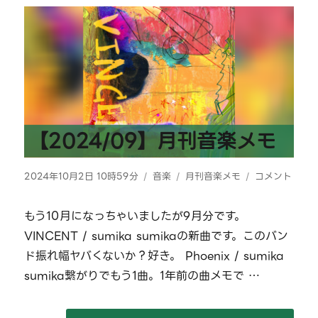
を
撮
っ
て
い
た
に
【2024/09】月刊音楽メモ
投
カ
タ
【2024/09】
2024年10月2日 10時59分
音楽
月刊音楽メモ
コメント
稿
テ
グ
月
日:
ゴ
刊
もう10月になっちゃいましたが9月分です。
リ
音
VINCENT / sumika sumikaの新曲です。このバン
ー
楽
メ
ド振れ幅ヤバくないか？好き。 Phoenix / sumika
モ
sumika繋がりでもう1曲。1年前の曲メモで …
に