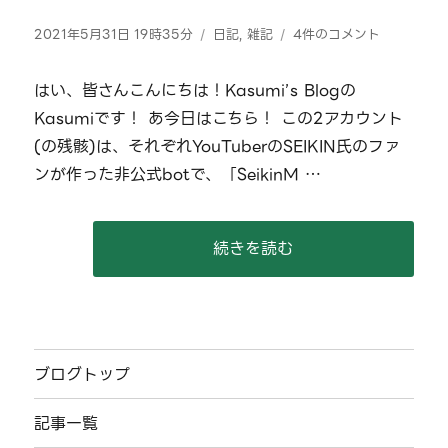
投
カ
Twitter
2021年5月31日 19時35分
日記
,
雑記
4件のコメント
稿
テ
社
日:
ゴ
さ
はい、皆さんこんにちは！Kasumi’s Blogの
リ
ん。
Kasumiです！ あ今日はこちら！ この2アカウント
ー
セ
イ
(の残骸)は、それぞれYouTuberのSEIKIN氏のファ
キ
ンが作った非公式botで、「SeikinM …
ン
を
い
じ
“Twitter社さん。セイキンを
続きを読む
め
な
い
で
く
だ
ブログトップ
さ
い
記事一覧
へ