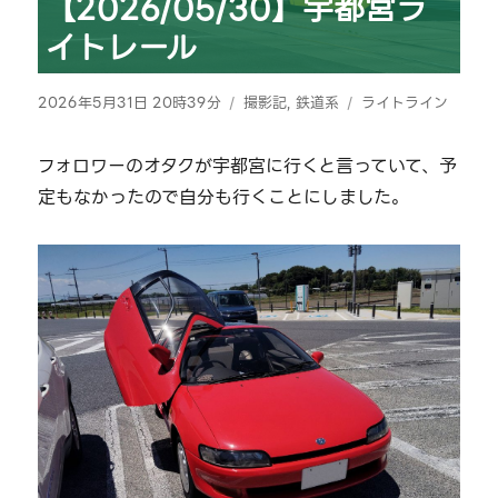
【2026/05/30】宇都宮ラ
イトレール
投
カ
タ
2026年5月31日 20時39分
撮影記
,
鉄道系
ライトライン
稿
テ
グ
日:
ゴ
フォロワーのオタクが宇都宮に行くと言っていて、予
リ
定もなかったので自分も行くことにしました。
ー