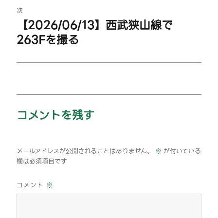
ビ
投
次
【2026/06/13】西武狭山線で
ゲ
稿:
次
263Fを撮る
の
ー
投
シ
稿:
ョ
ン
コメントを残す
メールアドレスが公開されることはありません。
※
が付いている
欄は必須項目です
コメント
※