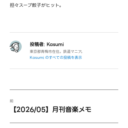
担々スープ餃子がヒット。
投稿者:
Kasumi
東京都青梅市在住。鉄道マニア。
Kasumi のすべての投稿を表示
投
前
稿
【2026/05】月刊音楽メモ
過
ナ
去
の