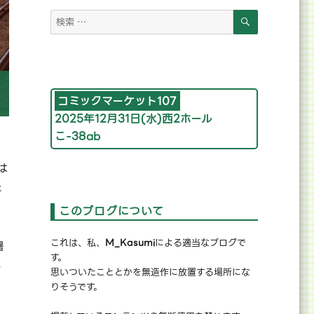
検
検
索
索
対
象:
コミックマーケット107
2025年12月31日(水)西2ホール
こ-38ab
は
た
このブログについて
これは、私、
M_Kasumi
による適当なブログで
暑
す。
し
思いついたこととかを無造作に放置する場所にな
りそうです。