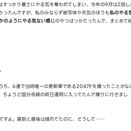
はすっかり暑さにやる気を奪われてしまい、今年の9月は2回し
かったんですが、私のみならず被写体や天気のほうも
私のやる
かのようにやる気ない感じ
のやつばっかだったんで、まとめて
。
のうち、6連で当時唯一の更新車である2047Fを撮ったことがな
、ちょうど国分寺線の終日運用に入ってたんで撮りに行きまし
ですよ。直前と直後は晴れてたのに、どうして……