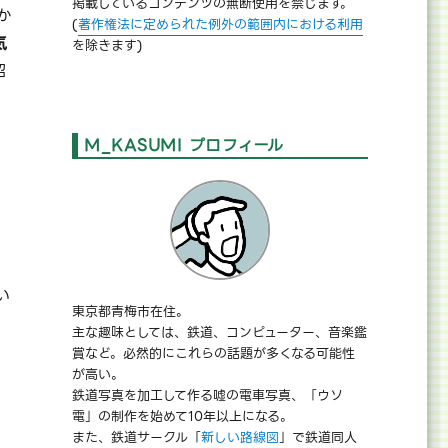
掲載しているコンテンツの無断使用を禁じます。
か
(
著作権法に定められた例外の範囲内における利用
気
を除きます)
紹
M_KASUMI プロフィール
い
東京都青梅市在住。
主な趣味としては、鉄道、コンピューター、音楽鑑
賞など。必然的にこれらの話題が多くなる可能性
が高い。
鉄道写真を加工して作る嘘の電車写真、「ウソ
電」の制作を始めて10年以上になる。
また、鉄道サークル「
新しい路線図
」で鉄道同人