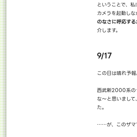
ということで、私
カメラを起動しな
のなさに呼応する
介します。
9/17
この日は晴れ予報
西武新2000系
な～と思いまして
た。
……が、このザマ