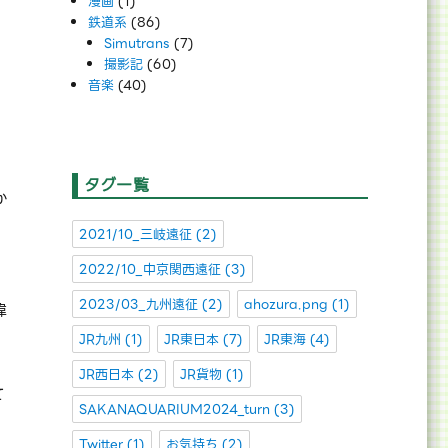
漫画
(1)
鉄道系
(86)
ま
Simutrans
(7)
撮影記
(60)
音楽
(40)
タグ一覧
か
」
2021/10_三岐遠征
(2)
2022/10_中京関西遠征
(3)
2023/03_九州遠征
(2)
ahozura.png
(1)
偉
JR九州
(1)
JR東日本
(7)
JR東海
(4)
JR西日本
(2)
JR貨物
(1)
て
SAKANAQUARIUM2024_turn
(3)
Twitter
(1)
お気持ち
(2)