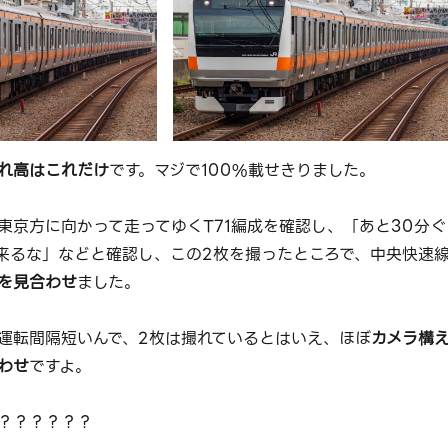
れ高はこれだけ
です。マジで100%載せきりました。
東京方に向かって走ってゆくT71編成を確認し、「あと30分ぐ
来るな」などと確認し、この2枚を撮ったところで、中央快速
を見合わせ
ました。
運転間隔短いんで、2枚は撮れているとはいえ、ほぼ
カメラ構
わせ
ですよ。
？？？？？？