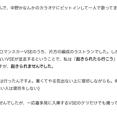
んで、中野かなんかのカラオケにピットインして一人で歌って
ロマンスカーVSEのうち、片方の編成のラストランでした。し
ないVSEが並走するということで、私は「
起きられたら行こう
すが、
起きられませんでした
。
は行ったんですよ。暑くてやる気出ない上に寝坊しながらも。
偉い人は寝坊をしない)
せんでしたが、一応喜多見に入庫するVSEのケツだけでも撮っ