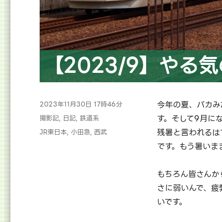
【2023/9】やる
投
今年の夏、バカみ
2023年11月30日 17時46分
稿
カ
す。そして9月に
撮影記
,
日記
,
鉄道系
日:
テ
タ
残暑と言われるは
JR東日本
,
小田急
,
西武
ゴ
グ
です。もう暑いま
リ
ー
もちろん皆さんか
さに弱いんで、疲
いです。