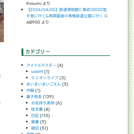
Kasumi
より
【2026/04/05】鉄道博物館に東武10030型
を見に行く&再開園後の青梅鉄道公園に行く
に
AB900
より
カテゴリー
アイドルマスター
(4)
sideM
(1)
線
ミリオンライブ
(3)
まいまいまいごえん
(5)
内輪
(1)
書き物系
(139)
え
お気持ち表明
(6)
怪文書
(4)
日記
(113)
覚書
(9)
雑記
(51)