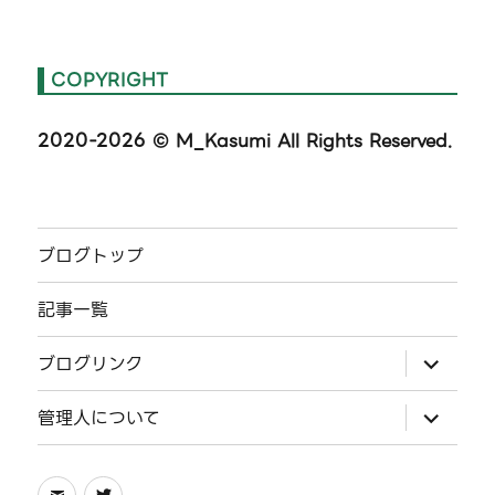
COPYRIGHT
2020-2026
© M_Kasumi All Rights Reserved.
ブログトップ
記事一覧
サ
ブログリンク
ブ
メ
ニ
サ
管理人について
ュ
ブ
ー
メ
を
ニ
展
ュ
メ
Twitter