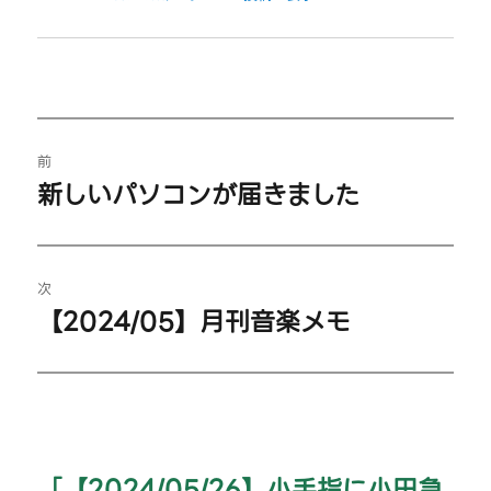
投
前
稿
新しいパソコンが届きました
過
ナ
去
の
ビ
投
次
【2024/05】月刊音楽メモ
ゲ
稿:
次
の
ー
投
シ
稿:
ョ
「【2024/05/26】小手指に小田急