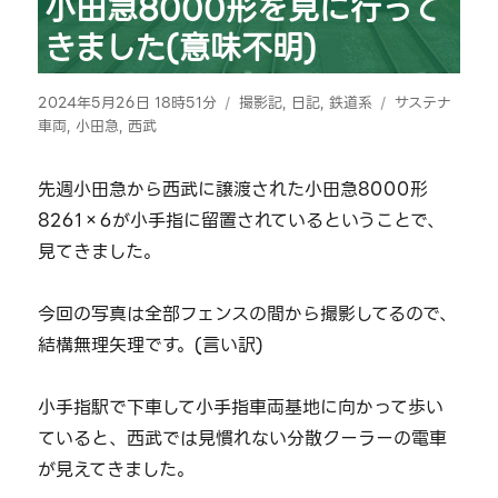
小田急8000形を見に行って
きました(意味不明)
投
カ
タ
2024年5月26日 18時51分
撮影記
,
日記
,
鉄道系
サステナ
稿
テ
グ
車両
,
小田急
,
西武
日:
ゴ
リ
先週小田急から西武に譲渡された小田急8000形
ー
8261×6が小手指に留置されているということで、
見てきました。
今回の写真は全部フェンスの間から撮影してるので、
結構無理矢理です。(言い訳)
小手指駅で下車して小手指車両基地に向かって歩い
ていると、西武では見慣れない分散クーラーの電車
が見えてきました。