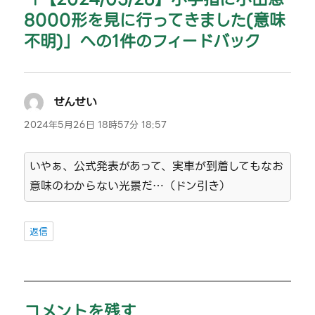
ン
8000形を見に行ってきました(意味
不明)」への1件のフィードバック
せんせい
よ
り:
2024年5月26日 18時57分 18:57
いやぁ、公式発表があって、実車が到着してもなお
意味のわからない光景だ…（ドン引き）
返信
コメントを残す