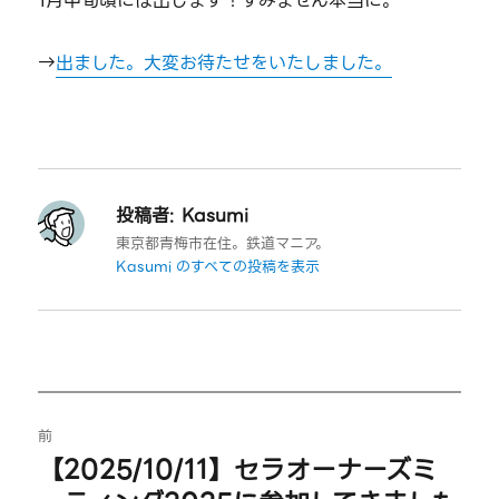
1月中旬頃には出します！すみません本当に。
→
出ました。大変お待たせをいたしました。
投稿者:
Kasumi
東京都青梅市在住。鉄道マニア。
Kasumi のすべての投稿を表示
投
前
稿
【2025/10/11】セラオーナーズミ
過