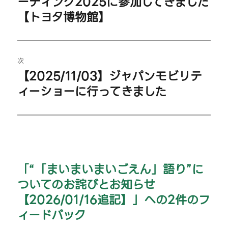
ーティング2025に参加してきました
ナ
去
【トヨタ博物館】
の
ビ
投
ゲ
稿:
次
ー
【2025/11/03】ジャパンモビリテ
次
シ
ィーショーに行ってきました
の
投
ョ
稿:
ン
「“「まいまいまいごえん」語り”に
ついてのお詫びとお知らせ
【2026/01/16追記】」への2件のフ
ィードバック