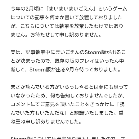
日:
ゴ
今年の2月頃に「まいまいまいごえん」というゲーム
リ
についての記事を何本か書いて放置しておりました
ー
が、こちらについては執筆を放棄したわけではあり
ません。お待たせして申し訳ありません。
実は、記事執筆中にまいごえんのSteam版が出るこ
とが決まったので、既存の版のプレイはいったん中
断して、Steam版が出る9月を待っておりました。
まさか読んでいる方がいらっしゃるとは夢にも思って
いなかったため、何も告知しておりませんでしたが、
コメントにてご意見を頂いたことをきっかけに「読
んでいた方もいたんだな」と認識いたしました。重
ね重ね申し訳ありませんでした。