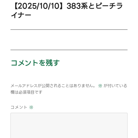
【2025/10/10】383系とピーチラ
ゲ
稿:
次
イナー
の
ー
投
シ
稿:
ョ
ン
コメントを残す
メールアドレスが公開されることはありません。
※
が付いている
欄は必須項目です
コメント
※