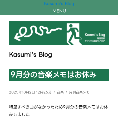
Kasumi's Blog
MENU
Kasumi's Blog
9月分の音楽メモはお休み
投
カ
タ
2025年10月2日 12時26分
音楽
月刊音楽メモ
稿
テ
グ
日:
ゴ
特筆すべき曲がなかったため9月分の音楽メモはお休
リ
みしました
ー