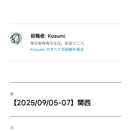
投稿者:
Kasumi
東京都青梅市在住。鉄道マニア。
Kasumi のすべての投稿を表示
投
前
稿
【2025/09/05-07】関西
過
ナ
去
の
ビ
投
次