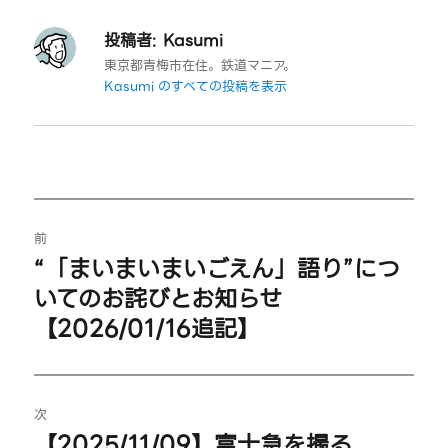
投稿者:
Kasumi
東京都青梅市在住。鉄道マニア。
Kasumi のすべての投稿を表示
投
前
稿
“「まいまいまいごえん」語り”につ
過
いてのお詫びとお知らせ
ナ
去
【2026/01/16追記】
の
ビ
投
ゲ
稿:
次
ー
【2025/11/09】富士急を撮る
次