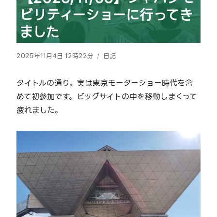
ビリティーショーに行ってき
ました
投
カ
2025年11月4日 12時22分
日記
稿
テ
日:
ゴ
タイトルの通り。実は東京モーターショー時代を含
リ
めて初参加です。ビッグサイトの中を移動しまくって
ー
疲れました。