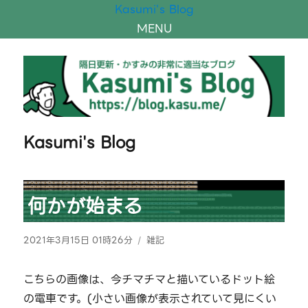
Kasumi's Blog
MENU
Kasumi's Blog
何かが始まる
投
カ
2021年3月15日 01時26分
雑記
稿
テ
日:
ゴ
こちらの画像は、今チマチマと描いているドット絵
リ
の電車です。(小さい画像が表示されていて見にくい
ー