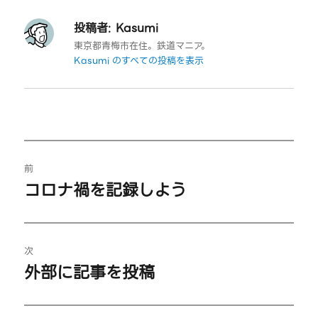
投稿者:
Kasumi
東京都青梅市在住。鉄道マニア。
Kasumi のすべての投稿を表示
投
前
稿
コロナ禍を記録しよう
過
ナ
去
の
ビ
投
次
外部に記事を投稿
ゲ
稿:
次
の
ー
投