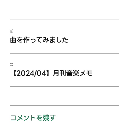
投
前
稿
曲を作ってみました
過
ナ
去
の
ビ
投
次
【2024/04】月刊音楽メモ
ゲ
稿:
次
の
ー
投
シ
稿:
ョ
コメントを残す
ン