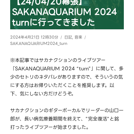
【24/04/20幕張】
SAKANAQUARIUM 2024
turnに行ってきました
投
カ
タ
2024年4月21日 12時30分
日記
,
音楽
稿
テ
グ
SAKANAQUARIUM2024_turn
日:
ゴ
リ
※本記事ではサカナクションのライブツアー
ー
「SAKANAQUARIUM 2024 “turn”」に関して、多
少のセトリのネタバレがありますので、そういうの気
にする方はお帰りいただくことを推奨します。以
下、気にしない方だけどうぞ。
サカナクションのギターボーカルでリーダーの山口一
郎が、長い病気療養期間を終えて、”完全復活”と銘
打ったライブツアーが始まりました。