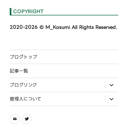
COPYRIGHT
2020-2026
© M_Kasumi All Rights Reserved.
ブログトップ
記事一覧
サ
ブログリンク
ブ
メ
ニ
サ
管理人について
ュ
ブ
ー
メ
を
ニ
展
ュ
メ
Twitter
開
ー
を
ー