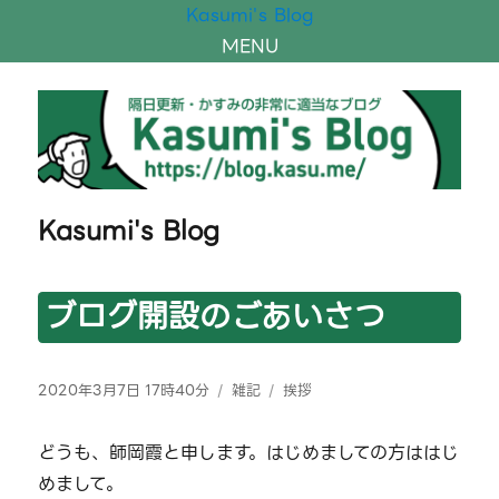
Kasumi's Blog
MENU
Kasumi's Blog
ブログ開設のごあいさつ
投
カ
タ
2020年3月7日 17時40分
雑記
挨拶
稿
テ
グ
日:
ゴ
どうも、師岡霞と申します。はじめましての方ははじ
リ
めまして。
ー