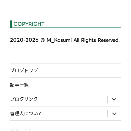
COPYRIGHT
2020-2026
© M_Kasumi All Rights Reserved.
ブログトップ
記事一覧
サ
ブログリンク
ブ
メ
ニ
サ
管理人について
ュ
ブ
ー
メ
を
ニ
展
ュ