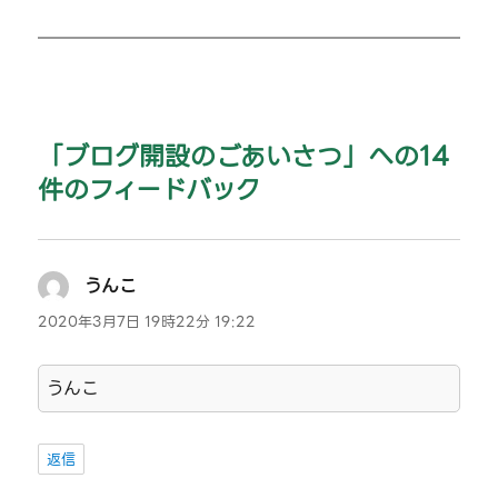
ナ
の
投
ビ
稿:
ゲ
「ブログ開設のごあいさつ」への14
ー
件のフィードバック
シ
ョ
うんこ
よ
ン
り:
2020年3月7日 19時22分 19:22
うんこ
返信