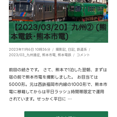
【2023/03/20】九州② (熊
本電鉄･熊本市電)
投
カ
タ
2023年11月6日 10時36分
撮影記
,
日記
,
鉄道系
稿
テ
【2023/03/20】
グ
2023/03_九州遠征
,
熊本市電
,
熊本電鉄
コメント
日:
ゴ
九
リ
州
前回の続きです。 さて、熊本で1泊した翌朝、まずは
ー
②
宿の前で熊本市電を撮影しました。 お目当ては
(熊
本
5000形。元は西鉄福岡市内線の1000形で、熊本市
電
電に移籍してからは平日ラッシュ時間帯限定で運用
鉄･
されています。せっかく平日に …
熊
本
市
電)