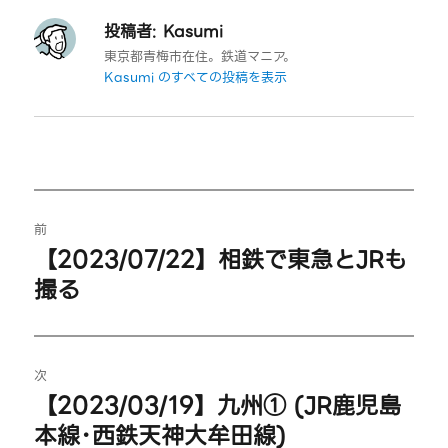
投稿者:
Kasumi
東京都青梅市在住。鉄道マニア。
Kasumi のすべての投稿を表示
投
前
稿
【2023/07/22】相鉄で東急とJRも
過
撮る
ナ
去
の
ビ
投
ゲ
稿:
次
【2023/03/19】九州① (JR鹿児島
次
ー
本線･西鉄天神大牟田線)
の