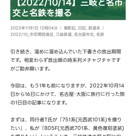
【2022/10/14】三岐と名市
交と名鉄を撮る
投
カ
タ
2023年11月1日 12時04分
撮影記
,
日記
,
鉄道系
稿
テ
グ
2022/10_中京関西遠征
,
三岐鉄道
,
名古屋市交
,
名鉄
日:
ゴ
リ
引き続き、溜めに溜め込んでいた下書きの放出期間
ー
です。相変わらず放出順の時系列メチャクチャです
がご勘弁願います。
今回は、もう1年も前になりますが、2022年10月14
日から16日にかけて、名古屋･大阪に旅行に行った際
の1日目の記事になります。
まずは、同行者T氏が「751系(元西武101系)を撮り
たい」、私が「805F(元西武701系、黄色復刻塗装)