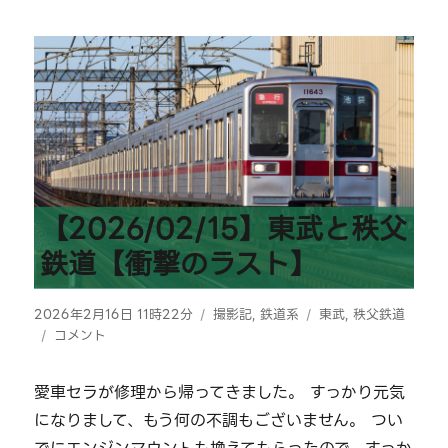
【2026/02/15】東武と秩父
鉄道【衝撃のラスト】
投
カ
タ
2026年2月16日 11時22分
撮影記
,
鉄道系
東武
,
秩父鉄道
稿
【2026/02/15】
テ
グ
コメント
日:
東
ゴ
武
リ
愛車セラが修理から帰ってきました。 すっかり元気
と
ー
になりまして、もう何の不調もございません。 つい
秩
父