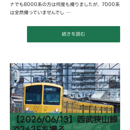
ナでも8000系の方は何度も撮りましたが、7000系
に
は全然撮っていませんでし …
“【2026/07/20】西武7000
続きを読む
【2026/06/13】西武狭山線
で263Fを撮る