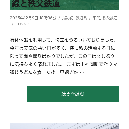
線と秩父鉄道
投
カ
タ
2025年12月9日 18時36分
撮影記
,
鉄道系
東武
,
秩父鉄道
稿
【2025/12/08】
テ
グ
コメント
日:
東
ゴ
武
リ
有休休暇を利用して、埼玉をうろついておりました。
東
ー
今年は天気の悪い日が多く、特に私の活動する日に
上
線
限って雨や曇りばかりでしたが、この日は久しぶり
と
に気持ちよく晴れました。 まずは上福岡駅で激ウマ
秩
讃岐うどんを食した後、昼過ぎか …
父
鉄
道
に
“【2025/12/08】東武東上線
続きを読む