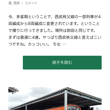
稿
【2026/04/25】
テ
グ
道
,
西武
コメント
日:
西
ゴ
武
リ
今、多客期ということで、西武秩父線の一部列車が4
4000
ー
両編成から8両編成に変更されています。ということ
系
と
で撮りに行ってきました。場所は前回と同じです。
秩
まずは普通に4連。やっぱり西武秩父線と言えばこい
父
つですね。カッコいい。 ちな …
鉄
道
に
“【2026/04/25】西武400
続きを読む