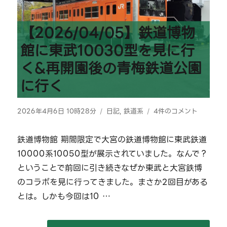
【2026/04/05】鉄道博物
館に東武10030型を見に行
く&再開園後の青梅鉄道公園
に行く
投
カ
【2026/04/05】
2026年4月6日 10時28分
日記
,
鉄道系
4件のコメント
稿
テ
鉄
日:
ゴ
道
鉄道博物館 期間限定で大宮の鉄道博物館に東武鉄道
リ
博
10000系10050型が展示されていました。なんで？
ー
物
館
ということで前回に引き続きなぜか東武と大宮鉄博
に
のコラボを見に行ってきました。まさか2回目がある
東
とは。しかも今回は10 …
武
10030
型