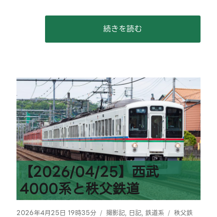
ル
に
“【2026/05/30】宇都宮ライ
続きを読む
【2026/04/25】西武
4000系と秩父鉄道
投
カ
タ
2026年4月25日 19時35分
撮影記
,
日記
,
鉄道系
秩父鉄