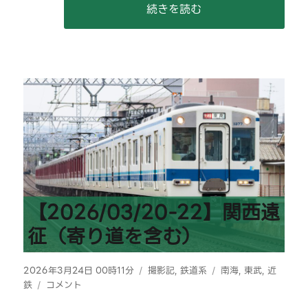
を
“【2026/04/05】鉄道博物
続きを読む
見
に
行
く
&
再
開
園
後
の
青
梅
鉄
道
【2026/03/20-22】関西遠
公
征（寄り道を含む）
園
に
行
投
カ
タ
2026年3月24日 00時11分
撮影記
,
鉄道系
南海
,
東武
,
近
く
稿
【2026/03/20-
テ
グ
鉄
コメント
へ
日:
22】
ゴ
の