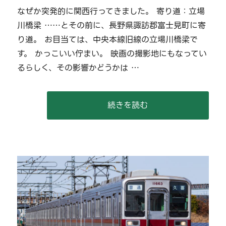
関
リ
なぜか突発的に関西行ってきました。 寄り道：立場
西
ー
川橋梁 ……とその前に、長野県諏訪郡富士見町に寄
遠
征
り道。 お目当ては、中央本線旧線の立場川橋梁で
（寄
す。 かっこいい佇まい。 映画の撮影地にもなってい
り
るらしく、その影響かどうかは …
道
を
含
む）
“【2026/03/20-22】関西
続きを読む
に