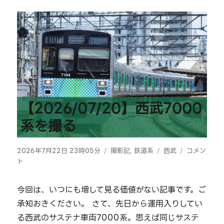
ジ
の
ペ
ー
ジ
【2026/07/20】西武7000
送
系を撮る
り
投
カ
タ
【2026/07
2026年7月22日 23時05分
撮影記
,
鉄道系
西武
コメン
稿
テ
グ
西
ト
日:
ゴ
武
リ
7000
今回は、いつにも増して見る価値がない記事です。ご
ー
系
承知おきください。 さて、先日から運用入りしてい
を
撮
る西武のサステナ車両7000系。思えば同じサステ
る