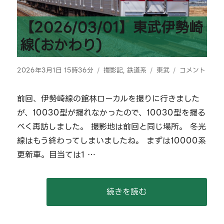
【2026/03/01】東武伊勢崎
線(おかわり)
投
カ
タ
【2026/03/0
2026年3月1日 15時36分
撮影記
,
鉄道系
東武
コメント
稿
テ
グ
東
日:
ゴ
武
前回、伊勢崎線の館林ローカルを撮りに行きました
リ
伊
が、10030型が撮れなかったので、10030型を撮る
ー
勢
崎
べく再訪しました。 撮影地は前回と同じ場所。 冬光
線
線はもう終わってしまいましたね。 まずは10000系
(お
更新車。目当ては1 …
か
わ
り)
に
“【2026/03/01】東武伊勢崎線
続きを読む