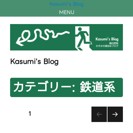
Kasumi's Blog
MENU
Kasumi's Blog
カテゴリー:
鉄道系
投
ページ
1
次の
稿
ペー