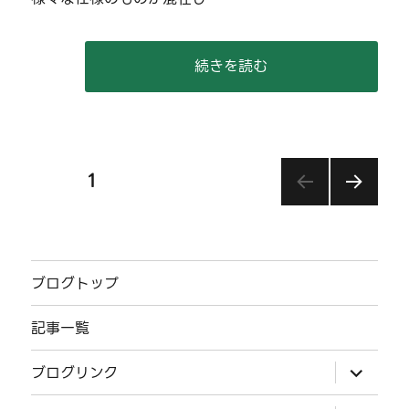
“【2025/11/09】富士急を撮る
続きを読む
投
ページ
1
次の
稿
ペー
ジ
の
ブログトップ
ペ
記事一覧
ー
サ
ブログリンク
ブ
ジ
メ