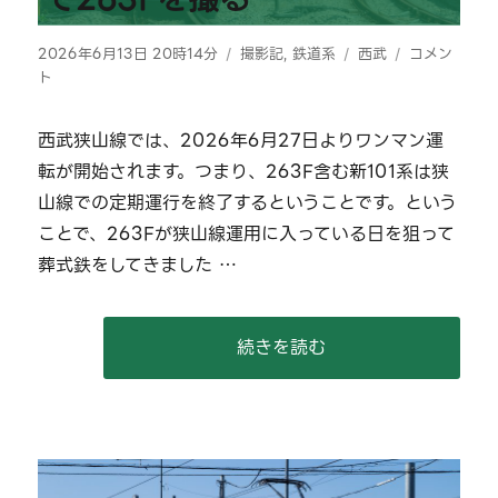
投
カ
タ
【2026/06/
2026年6月13日 20時14分
撮影記
,
鉄道系
西武
コメン
稿
テ
グ
西
ト
日:
ゴ
武
リ
狭
西武狭山線では、2026年6月27日よりワンマン運
ー
山
転が開始されます。つまり、263F含む新101系は狭
線
で
山線での定期運行を終了するということです。という
263F
ことで、263Fが狭山線運用に入っている日を狙って
を
葬式鉄をしてきました …
撮
る
に
“【2026/06/13】西武狭山線で
続きを読む