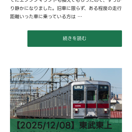
でにエンジンマウントも換えてもらったので、すっか
鉄
り静かになりました。旧車に限らず、ある程度の走行
道
距離いった車に乗っている方は …
【衝
撃
の
ラ
“【2026/02/15】東武と秩
続きを読む
ス
ト】
に
【2025/12/08】東武東上