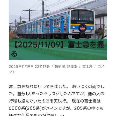
【2025/11/09】富士急を撮
る
投
カ
タ
【2025/11
2025年11月9日 22時17分
撮影記
,
鉄道系
富士急
コメ
稿
テ
グ
富
ント
日:
ゴ
士
リ
急
富士急を撮りに行ってきました。 あいにくの雨でし
ー
を
た。自分1人だったらリスケしたんですが、他の人の
撮
る
行程も絡んでいたので雨天決行。 現在の富士急は
に
6000系(205系)がメインですが、205系の中でも
様々な仕様のものが混在し …